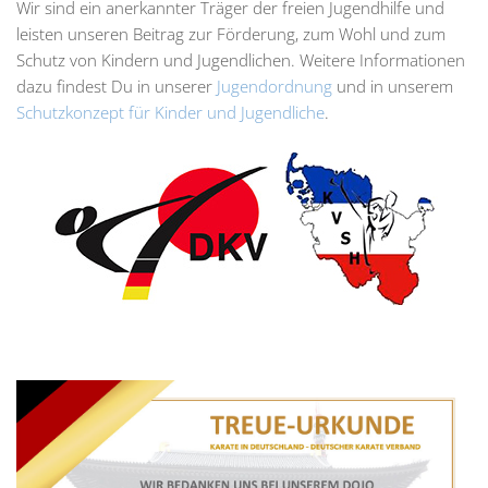
Wir sind ein anerkannter Träger der freien Jugendhilfe und
leisten unseren Beitrag zur Förderung, zum Wohl und zum
Schutz von Kindern und Jugendlichen. Weitere Informationen
dazu findest Du in unserer
Jugendordnung
und in unserem
Schutzkonzept für Kinder und Jugendliche
.